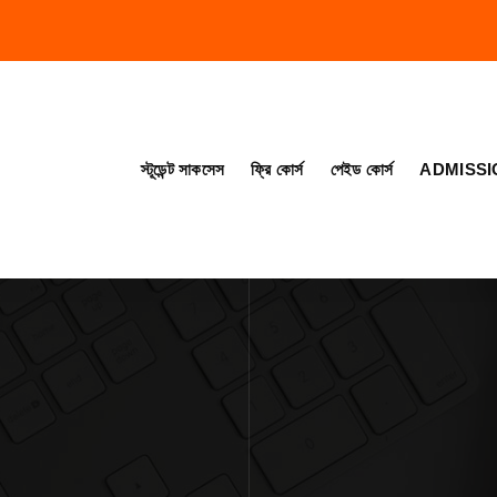
স্টূডেন্ট সাকসেস
ফ্রি কোর্স
পেইড কোর্স
ADMISSI