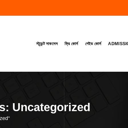
স্টূডেন্ট সাকসেস
ফ্রি কোর্স
পেইড কোর্স
ADMISSI
s: Uncategorized
ized"