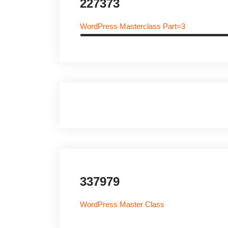
227373
WordPress Masterclass Part=3
337979
WordPress Master Class