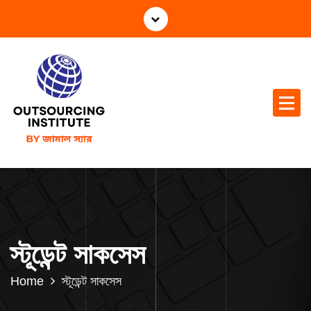
স্টূডেন্ট সাকসেস
Home
স্টূডেন্ট সাকসেস