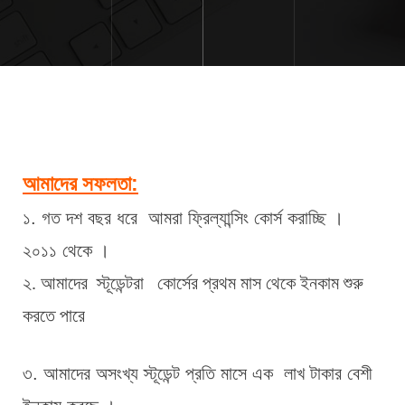
আমাদের সফলতা:
১. গত দশ বছর ধরে  আমরা ফ্রিল্যান্সিং কোর্স করাচ্ছি । 
২০১১ থেকে ।
২. আমাদের  স্টূডেন্টরা   কোর্সের প্রথম মাস থেকে ইনকাম শুরু 
করতে পারে
৩. আমাদের অসংখ্য স্টূডেন্ট প্রতি মাসে এক  লাখ টাকার বেশী 