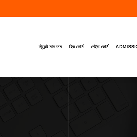
স্টূডেন্ট সাকসেস
ফ্রি কোর্স
পেইড কোর্স
ADMISSI