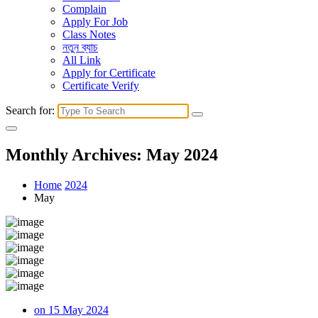
Complain
Apply For Job
Class Notes
নতুন ব্যাচ
All Link
Apply for Certificate
Certificate Verify
Search for:
Monthly Archives: May 2024
Home
2024
May
on 15 May 2024