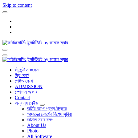
Skip to content
স্টূডেন্ট সাকসেস
ফ্রি কোর্স
পেইড কোর্স
ADMISSION
স্পেশাল অফার
Contact
অন্যান্য পেইজ
ভর্তির আগে প্রশ্ন-উত্তর
আমাদের কোর্সের বিশেষ সুবিধা
জামাল স্যার ব্লগ
About Us
Photo
All Software