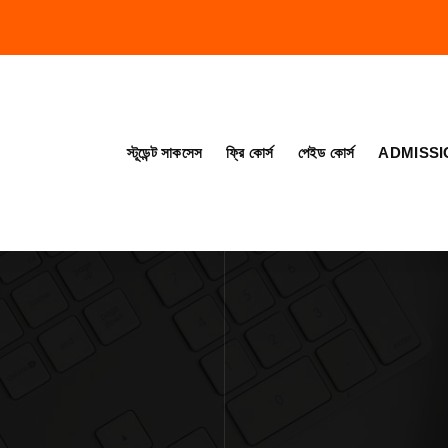
স্টূডেন্ট সাকসেস
ফ্রি কোর্স
পেইড কোর্স
ADMISSI