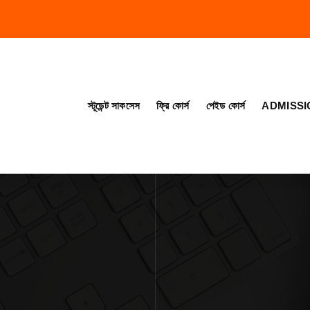
স্টূডেন্ট সাকসেস
ফ্রি কোর্স
পেইড কোর্স
ADMISSI