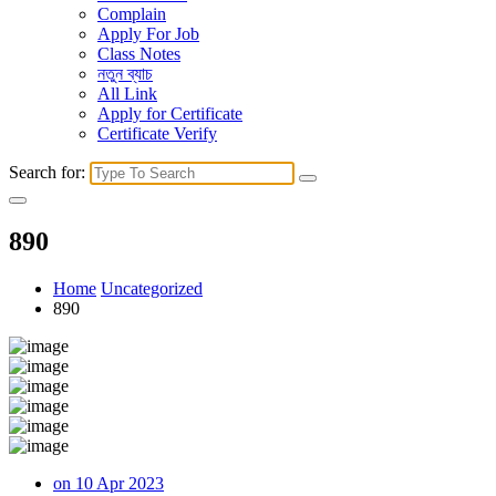
Complain
Apply For Job
Class Notes
নতুন ব্যাচ
All Link
Apply for Certificate
Certificate Verify
Search for:
890
Home
Uncategorized
890
on 10 Apr 2023