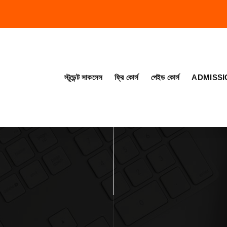
স্টূডেন্ট সাকসেস
ফ্রি কোর্স
পেইড কোর্স
ADMISSI