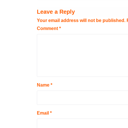
Leave a Reply
Your email address will not be published.
Comment
*
Name
*
Email
*