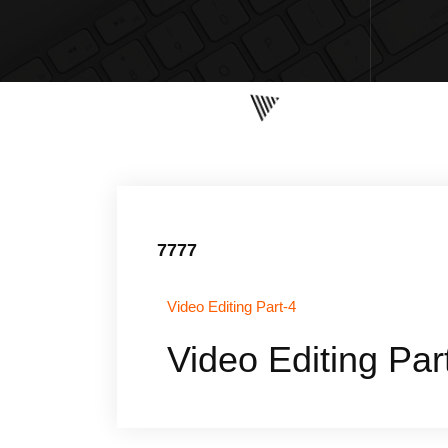
7777
Video Editing Part-4
Video Editing Par