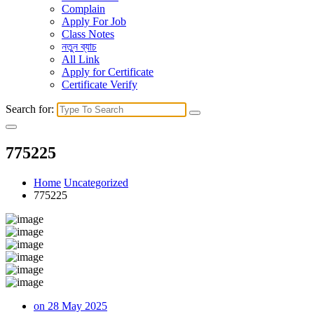
Complain
Apply For Job
Class Notes
নতুন ব্যাচ
All Link
Apply for Certificate
Certificate Verify
Search for:
775225
Home
Uncategorized
775225
on 28 May 2025