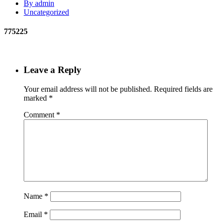
By admin
Uncategorized
775225
Leave a Reply
Your email address will not be published.
Required fields are
marked
*
Comment
*
Name
*
Email
*