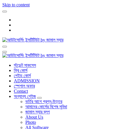
Skip to content
স্টূডেন্ট সাকসেস
ফ্রি কোর্স
পেইড কোর্স
ADMISSION
স্পেশাল অফার
Contact
অন্যান্য পেইজ
ভর্তির আগে প্রশ্ন-উত্তর
আমাদের কোর্সের বিশেষ সুবিধা
জামাল স্যার ব্লগ
About Us
Photo
All Software