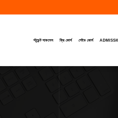
স্টূডেন্ট সাকসেস
ফ্রি কোর্স
পেইড কোর্স
ADMISSI