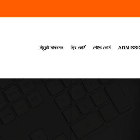
স্টূডেন্ট সাকসেস
ফ্রি কোর্স
পেইড কোর্স
ADMISSI