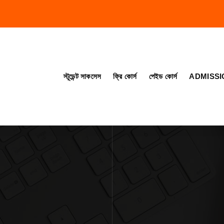
স্টূডেন্ট সাকসেস
ফ্রি কোর্স
পেইড কোর্স
ADMISSI