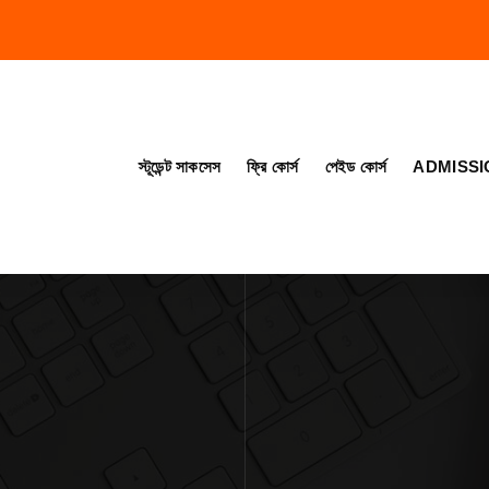
স্টূডেন্ট সাকসেস
ফ্রি কোর্স
পেইড কোর্স
ADMISSI