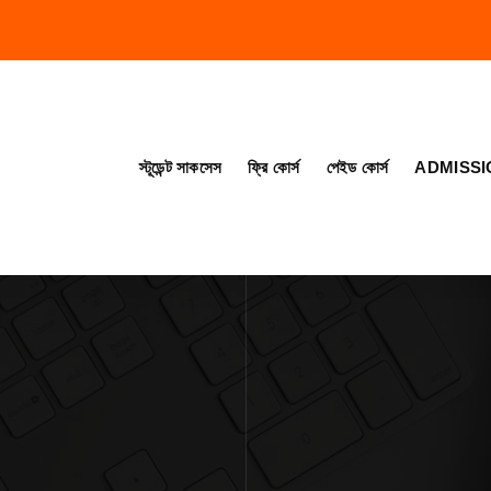
স্টূডেন্ট সাকসেস
ফ্রি কোর্স
পেইড কোর্স
ADMISSI