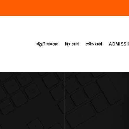
স্টূডেন্ট সাকসেস
ফ্রি কোর্স
পেইড কোর্স
ADMISSI